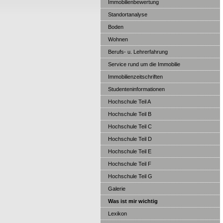
Immobilienbewertung
Standortanalyse
Boden
Wohnen
Berufs- u. Lehrerfahrung
Service rund um die Immobilie
Immobilienzeitschriften
Studenteninformationen
Hochschule Teil A
Hochschule Teil B
Hochschule Teil C
Hochschule Teil D
Hochschule Teil E
Hochschule Teil F
Hochschule Teil G
Galerie
Was ist mir wichtig
Lexikon