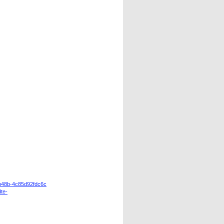
-b48b-4c85d92fdc6c
te-