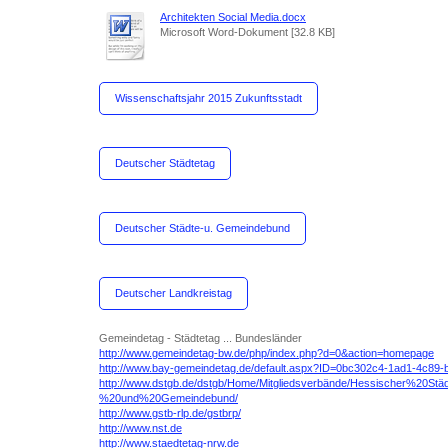
Architekten Social Media.docx
Microsoft Word-Dokument [32.8 KB]
Wissenschaftsjahr 2015 Zukunftsstadt
Deutscher Städtetag
Deutscher Städte-u. Gemeindebund
Deutscher Landkreistag
Gemeindetag - Städtetag ... Bundesländer
http://www.gemeindetag-bw.de/php/index.php?d=0&action=homepage
http://www.bay-gemeindetag.de/default.aspx?ID=0bc302c4-1ad1-4c89
http://www.dstgb.de/dstgb/Home/Mitgliedsverbände/Hessischer%20Städ
%20und%20Gemeindebund/
http://www.gstb-rlp.de/gstbrp/
http://www.nst.de
http://www.staedtetag-nrw.de