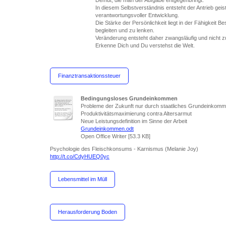
Demut, die man der Aufgabe entgegenbringt.
In diesem Selbstverständnis entsteht der Antrieb geis
verantwortungsvoller Entwicklung
.
Die Stärke der Persönlichkeit liegt in der Fähigkeit 
begleiten und zu lenken.
Veränderung entsteht daher zwangsläufig und nicht zuf
Erkenne Dich und Du verstehst die Welt.
Finanztransaktionssteuer
Bedingungsloses Grundeinkommen
Probleme der Zukunft nur durch staatliches Grundeinkomm
Produktivitätsmaximierung contra Altersarmut
Neue Leistungsdefinition im Sinne der Arbeit
Grundeinkommen.odt
Open Office Writer [53.3 KB]
Psychologie des Fleischkonsums - Karnismus (Melanie Joy)
http://t.co/CdyHUEQ0yc
Lebensmittel im Müll
Herausforderung Boden